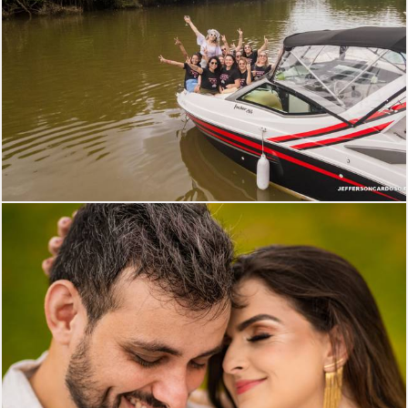
1137
0
864
0