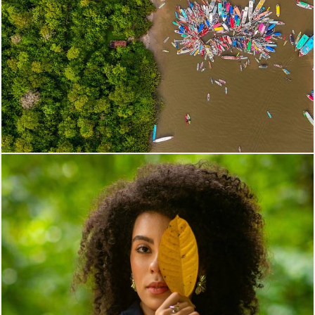
293
2
290
0