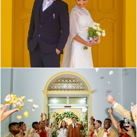
305
54
260
0