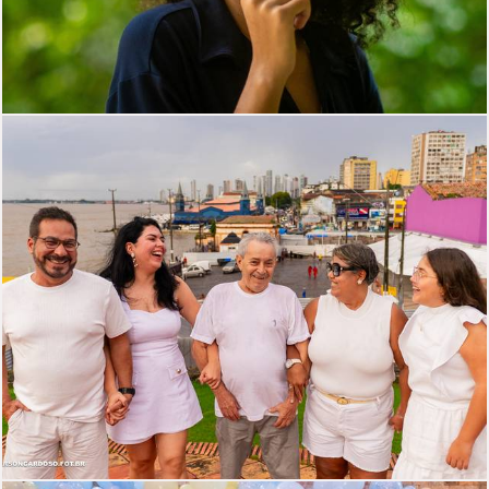
515
26