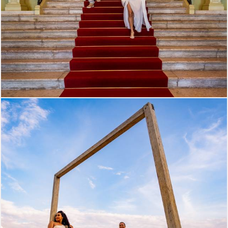
1112
24
815
15