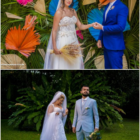
835
0
1029
0