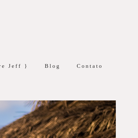
re Jeff }
Blog
Contato