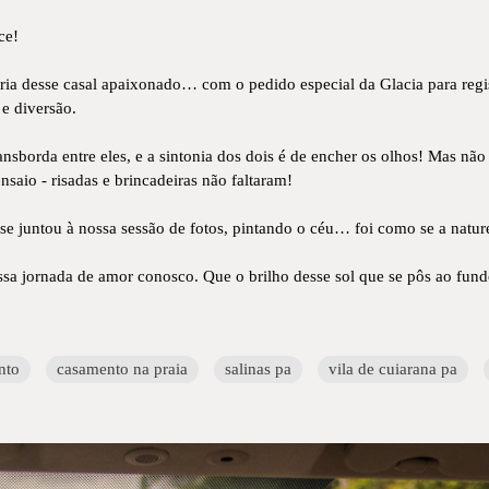
ce!
gria desse casal apaixonado… com o pedido especial da Glacia para regi
e diversão.
ansborda entre eles, e a sintonia dos dois é de encher os olhos! Mas n
saio - risadas e brincadeiras não faltaram!
 se juntou à nossa sessão de fotos, pintando o céu… foi como se a nat
ssa jornada de amor conosco. Que o brilho desse sol que se pôs ao fun
nto
casamento na praia
salinas pa
vila de cuiarana pa