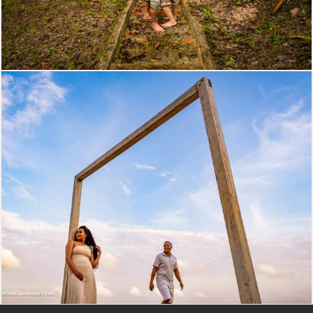
816
15