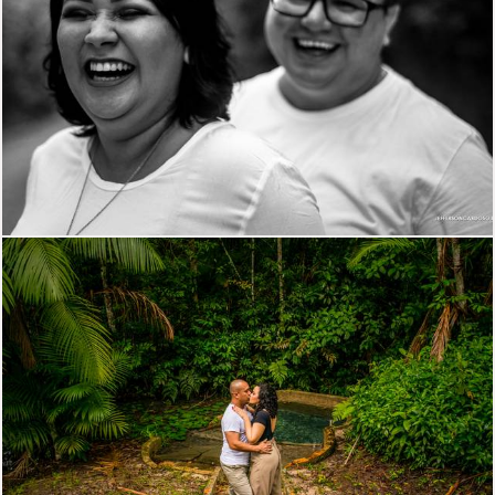
1886
85
1682
50