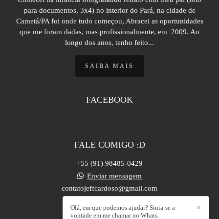
para documentos, 3x4) no interior do Pará, na cidade de
Cametá/PA foi onde tudo começou, Abracei as oportunidades
que me foram dadas, mas profissionalmente, em 2009. Ao
longo dos anos, tenho feito...
SAIBA MAIS
FACEBOOK
FALE COMIGO :D
+55 (91) 98485-0429
Enviar mensagem
contatojeffcardoso@gmail.com
Castanhal / PA
Olá, em que podemos ajudar? Sinta-se a
✕
vontade em me chamar no Whats.