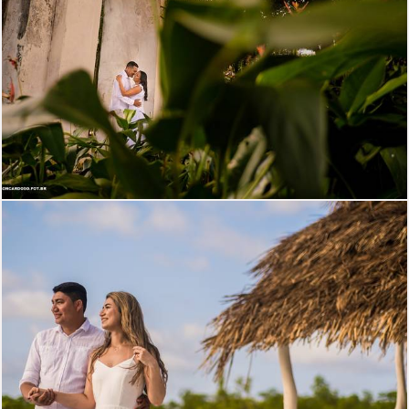
1516
58
804
0