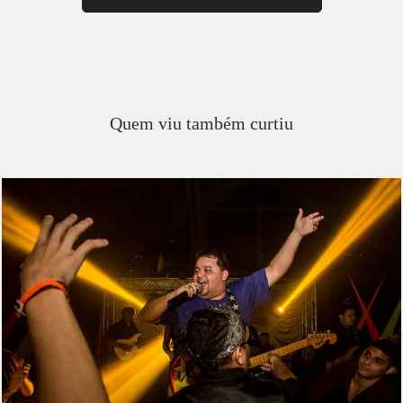
Quem viu também curtiu
2133
39