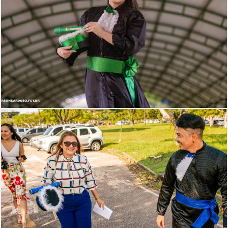
458
0
1375
30