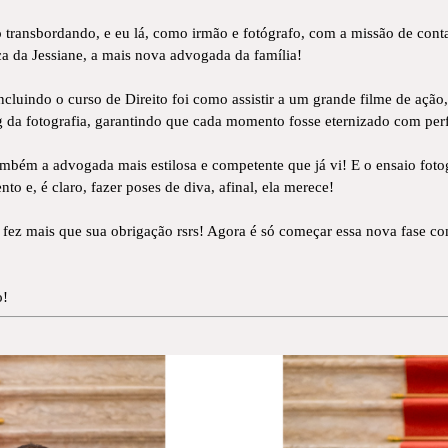
o transbordando, e eu lá, como irmão e fotógrafo, com a missão de conta
ica da Jessiane, a mais nova advogada da família!
uindo o curso de Direito foi como assistir a um grande filme de ação, c
rg da fotografia, garantindo que cada momento fosse eternizado com per
também a advogada mais estilosa e competente que já vi! E o ensaio fotog
o e, é claro, fazer poses de diva, afinal, ela merece!
 fez mais que sua obrigação rsrs! Agora é só começar essa nova fase co
o!