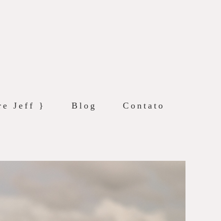
re Jeff }
Blog
Contato