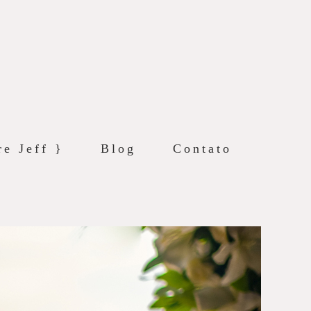
re Jeff }
Blog
Contato