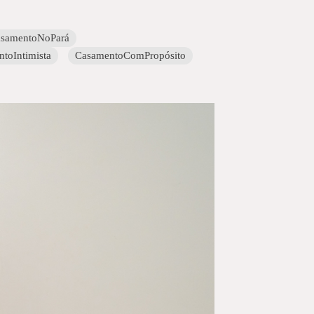
samentoNoPará
toIntimista
CasamentoComPropósito