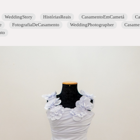
WeddingStory
HistóriasReais
CasamentoEmCametá
Ca
e
FotografiaDeCasamento
WeddingPhotographer
Casamen
nto