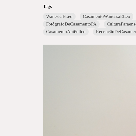
Tags
WanessaELeo
CasamentoWanessaELeo
FotógrafoDeCasamentoPA
CulturaParaens
CasamentoAutêntico
RecepçãoDeCasame