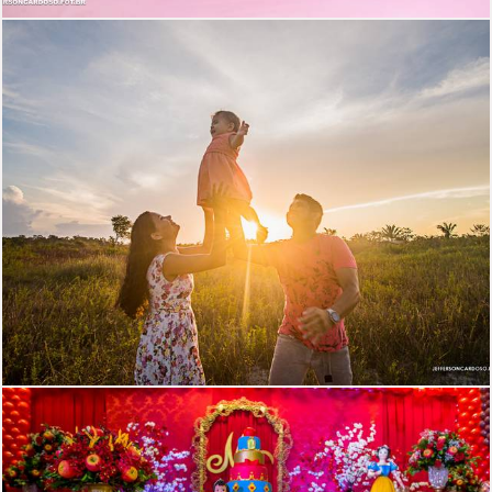
2660
62