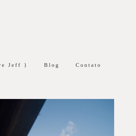
re Jeff }
Blog
Contato