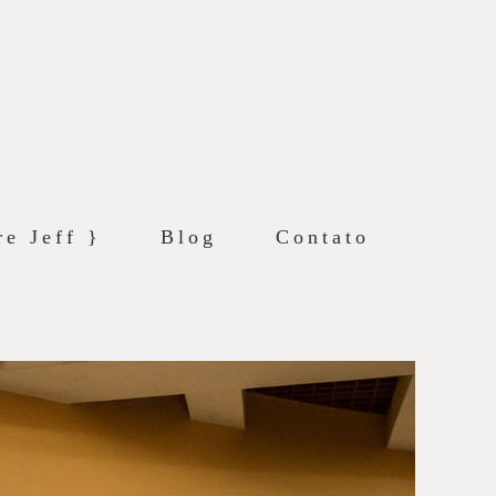
re Jeff }
Blog
Contato