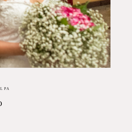
L PA
O