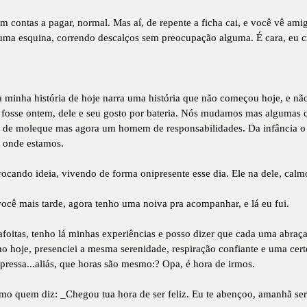
em contas a pagar, normal. Mas aí, de repente a ficha cai, e você vê am
uma esquina, correndo descalços sem preocupação alguma. É cara, eu cr
 a minha história de hoje narra uma história que não começou hoje, e nã
osse ontem, dele e seu gosto por bateria. Nós mudamos mas algumas co
ra de moleque mas agora um homem de responsabilidades. Da infância 
a onde estamos.
rocando ideia, vivendo de forma onipresente esse dia. Ele na dele, calmo
você mais tarde, agora tenho uma noiva pra acompanhar, e lá eu fui.
afoitas, tenho lá minhas experiências e posso dizer que cada uma abraç
o hoje, presenciei a mesma serenidade, respiração confiante e uma cert
 pressa...aliás, que horas são mesmo:? Opa, é hora de irmos.
mo quem diz: _Chegou tua hora de ser feliz. Eu te abençoo, amanhã se