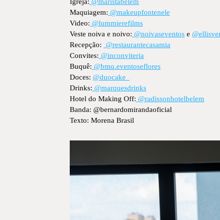
Igreja:
@maristabelem
Maquiagem:
@makeupfontenele
Video:
@lummierefilms
Veste noiva e noivo:
@noivaseventos
e
@ellisve
Recepção:
@restaurantecasamia
Convites:
@inconviteria
Buquê:
@bmq.eventoseflores
Doces:
@duocake_
Drinks:
@marquesdrinks
Hotel do Making Off:
@radissonhotelbelem
Banda: @bernardomirandaoficial
Texto: Morena Brasil