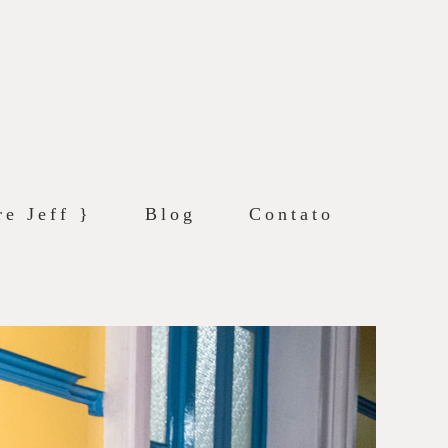
re Jeff }
Blog
Contato