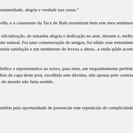
ntaneidade, alegria e verdade nas cenas.”
scolhi, e o casamento da Tai e do Rafa resumiram bem este meu sentimen
a oficialização, de tamanha alegria e dedicação no ante, durante e, mel
ito natural. Foi uma comemoração de amigos, foi nítido esse entendim
muita satisfação e um sentimento de leveza a altura...e então pûde aco
imbólico e representativo ao noivo, para mim, um enquadramento perfei
to de capa deste post, escolhida sem dúvidas, não apenas pelo contrast
o do mundo não faria sentido.
ambém pela oportunidade de presenciar este espetáculo de cumplicidade,